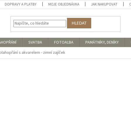
DOPRAVY A PLATBY
MOJE OBJEDNÁVKA
JAK NAKUPOVAT
HLEDAT
AHOPŘÁNÍ
SVATBA
FOTOALBA
PAMÁTNÍKY, DENÍKY
blahopřání s akvarelem - zimní zajíček