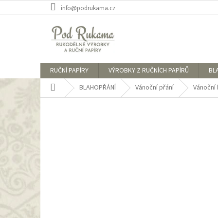
Přejít
info@podrukama.cz
na
obsah
RUČNÍ PAPÍRY
VÝROBKY Z RUČNÍCH PAPÍRŮ
BL
Domů
BLAHOPŘÁNÍ
Vánoční přání
Vánoční 