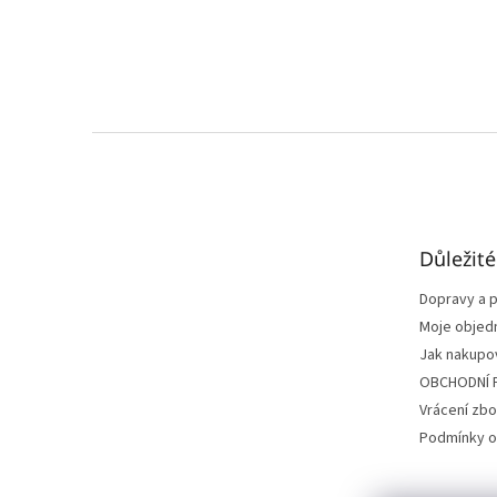
Z
á
p
a
t
Důležit
í
Dopravy a p
Moje objed
Jak nakupo
OBCHODNÍ 
Vrácení zbo
Podmínky o