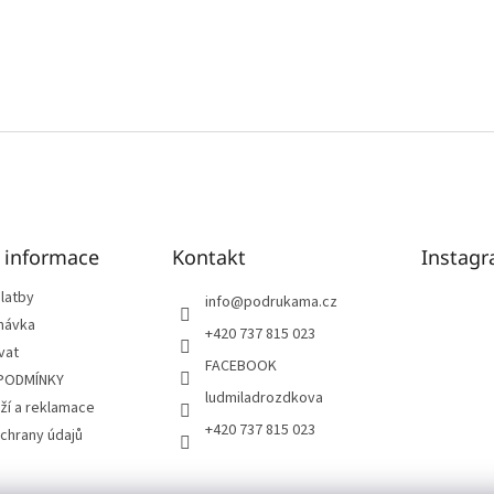
é informace
Kontakt
Instag
latby
info
@
podrukama.cz
návka
+420 737 815 023
vat
FACEBOOK
PODMÍNKY
ludmiladrozdkova
ží a reklamace
+420 737 815 023
chrany údajů