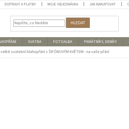
DOPRAVY A PLATBY
MOJE OBJEDNÁVKA
JAK NAKUPOVAT
HLEDAT
AHOPŘÁNÍ
SVATBA
FOTOALBA
PAMÁTNÍKY, DENÍKY
 velké svatební blahopřání s ŠIFÓNOVÝM KVĚTEM - na vaše přání