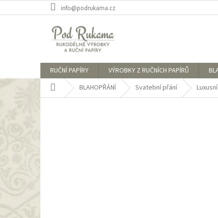
Přejít
info@podrukama.cz
na
obsah
RUČNÍ PAPÍRY
VÝROBKY Z RUČNÍCH PAPÍRŮ
BL
Domů
BLAHOPŘÁNÍ
Svatební přání
Luxusní