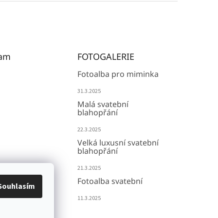
ram
FOTOGALERIE
Fotoalba pro miminka
31.3.2025
Malá svatební
blahopřání
22.3.2025
Velká luxusní svatební
blahopřání
21.3.2025
Fotoalba svatební
Souhlasím
11.3.2025