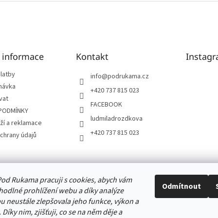
é informace
Kontakt
Instag
latby
info
@
podrukama.cz
návka
+420 737 815 023
vat
FACEBOOK
PODMÍNKY
ludmiladrozdkova
ží a reklamace
+420 737 815 023
chrany údajů
od Rukama pracuji s cookies, abych vám
Odmítnout
odlné prohlížení webu a díky analýze
 neustále zlepšovala jeho funkce, výkon a
 Díky nim, zjišťuji, co se na něm děje a