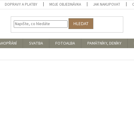
DOPRAVY A PLATBY
MOJE OBJEDNÁVKA
JAK NAKUPOVAT
HLEDAT
AHOPŘÁNÍ
SVATBA
FOTOALBA
PAMÁTNÍKY, DENÍKY