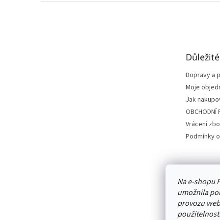
Z
á
p
a
t
Důležit
í
Dopravy a p
Moje objed
Jak nakupo
OBCHODNÍ 
Vrácení zbo
Podmínky o
Na e-shopu P
umožnila poh
provozu webu
použitelnost.