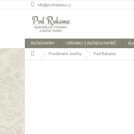
Přejít
info@podrukama.cz
na
obsah
RUČNÍ PAPÍRY
VÝROBKY Z RUČNÍCH PAPÍRŮ
BL
Domů
Prodávané značky
Pod Rukama