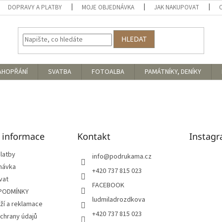
DOPRAVY A PLATBY
MOJE OBJEDNÁVKA
JAK NAKUPOVAT
HLEDAT
AHOPŘÁNÍ
SVATBA
FOTOALBA
PAMÁTNÍKY, DENÍKY
é informace
Kontakt
Instag
latby
info
@
podrukama.cz
návka
+420 737 815 023
vat
FACEBOOK
PODMÍNKY
ludmiladrozdkova
ží a reklamace
+420 737 815 023
chrany údajů