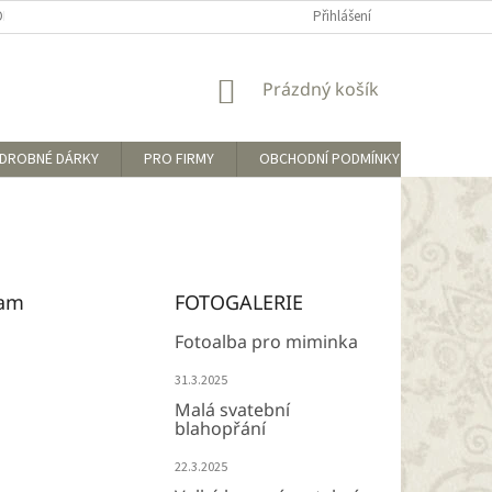
OBCHODNÍ PODMÍNKY
VRÁCENÍ ZBOŽÍ A REKLAMACE
Přihlášení
PODMÍNKY OCH
NÁKUPNÍ
Prázdný košík
KOŠÍK
DROBNÉ DÁRKY
PRO FIRMY
OBCHODNÍ PODMÍNKY
KONTA
ram
FOTOGALERIE
Fotoalba pro miminka
31.3.2025
Malá svatební
blahopřání
22.3.2025