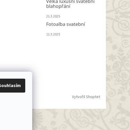
Velká luxusní svatební
blahopřání
21.3.2025
Fotoalba svatební
11.3.2025
Souhlasím
Vytvořil Shoptet