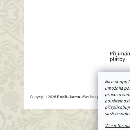
Přijímá
platby
Na e-shopu P
umožnila poh
provozu webu
Copyright 2026
PodRukama
. Všechna práva vyhrazena.
U
použitelnost.
přizpůsobuji
služeb spole
Více informa