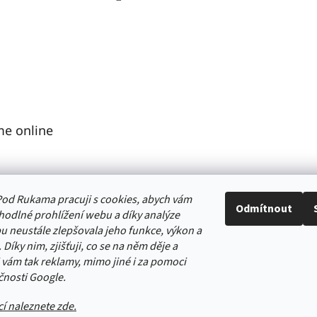
me online
od Rukama pracuji s cookies, abych vám
Odmítnout
odlné prohlížení webu a díky analýze
 neustále zlepšovala jeho funkce, výkon a
pravit nastavení cookies
 Díky nim, zjišťuji, co se na něm děje a
 vám tak reklamy, mimo jiné i za pomoci
čnosti Google.
cí naleznete zde.