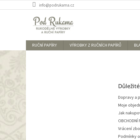
Přejít
info@podrukama.cz
na
obsah
RUČNÍ PAPÍRY
VÝROBKY Z RUČNÍCH PAPÍRŮ
BL
Z
á
p
a
t
Důležit
í
Dopravy a p
Moje objed
Jak nakupo
OBCHODNÍ 
Vrácení zbo
Podmínky o