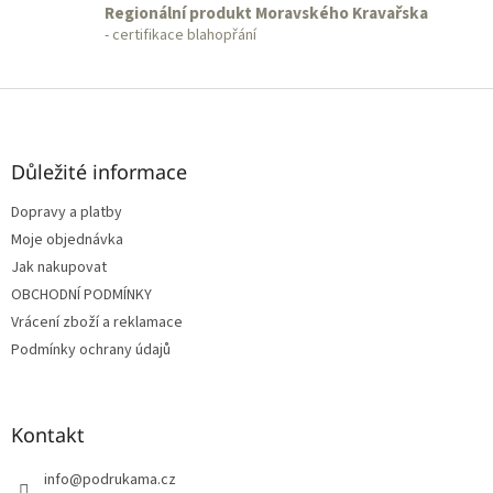
Regionální produkt Moravského Kravařska
- certifikace blahopřání
Z
á
p
a
Důležité informace
t
Dopravy a platby
í
Moje objednávka
Jak nakupovat
OBCHODNÍ PODMÍNKY
Vrácení zboží a reklamace
Podmínky ochrany údajů
Kontakt
info
@
podrukama.cz