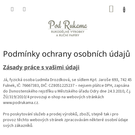
Přejít
NÁKUP
na
obsah
KOŠÍK
Podmínky ochrany osobních údajů
Zásady práce s vašimi údaji
Já, fyzická osoba Ludmila Drozdková, se sídlem Kpt. Jaroše 693, 742 45
Fulnek, IČ: 76667383, DIČ: CZ8051225237 – nejsem plátce DPH, zapsána
do živnostenského rejstříku u Městského úřadu Odry dne 24.3.2010, č.j.
ŽÚ/319/2010/4 provozuji e-shop na webových stránkách
www.podrukama.cz.
Pro poskytování služeb a prodej výrobků, zboží, stejně tak i pro
provoz těchto webových stránek zpracovávám některé osobní údaje
svých zákazníků.