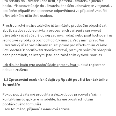
Pro přístup do uživatelského účtu je potřeba uživatelské jméno a
heslo. Přístupové údaje do uživatelského účtu uchovávejte v tajnosti. V
opačném případě eshop nenese odpovědnost za případné zneužití
uživatelského účtu třetí osobou.
Prostřednictvím uživatelského účtu můžete především objednávat
zboží, sledovat objednávky a proces jejich vyřízení a spravovat
uživatelský účet včetně do něj zadaných údajů nebo psát hodnocení na
jednotlivé výrobky či obchod PodRukama.cz. Vždy mám právo Váš
uživatelský účet bez náhrady zrušit, pokud prostřednictvím Vašeho
účtu dochází k porušování dobrých mravů, platných právních předpisů
nebo podmínek, se kterými jste jeho založením vyslovili souhlas.
Jak dlouho budu tyto osobní údaje zpracovávat?
Dokud registrace
nebude zrušena.
1.2 Zpracování osobních údajů v případě použití kontaktního
formuláře
Pokud poptáváte mé produkty a služby, budu pracovat s Vašimi
kontaktními údaji, které mi sdělíte, hlavně prostřednictvím
poptávkového formuláře.
Jsou to: jméno, příjmení a e-mailová adresa.