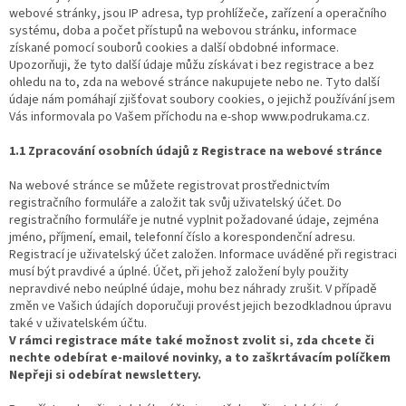
webové stránky, jsou IP adresa, typ prohlížeče, zařízení a operačního
systému, doba a počet přístupů na webovou stránku, informace
získané pomocí souborů cookies a další obdobné informace.
Upozorňuji, že tyto další údaje můžu získávat i bez registrace a bez
ohledu na to, zda na webové stránce nakupujete nebo ne. Tyto další
údaje nám pomáhají zjišťovat soubory cookies, o jejichž používání jsem
Vás informovala po Vašem příchodu na e-shop www.podrukama.cz.
1.1 Zpracování osobních údajů z Registrace na webové stránce
Na webové stránce se můžete registrovat prostřednictvím
registračního formuláře a založit tak svůj uživatelský účet. Do
registračního formuláře je nutné vyplnit požadované údaje, zejména
jméno, příjmení, email, telefonní číslo a korespondenční adresu.
Registrací je uživatelský účet založen. Informace uváděné při registraci
musí být pravdivé a úplné. Účet, při jehož založení byly použity
nepravdivé nebo neúplné údaje, mohu bez náhrady zrušit. V případě
změn ve Vašich údajích doporučuji provést jejich bezodkladnou úpravu
také v uživatelském účtu.
V rámci registrace máte také možnost zvolit si, zda chcete či
nechte odebírat e-mailové novinky, a to zaškrtávacím políčkem
Nepřeji si odebírat newslettery.