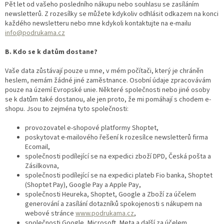
Pět let od vašeho posledního nákupu nebo souhlasu se zasíláním
newsletterů. Z rozesílky se můžete kdykoliv odhlásit odkazem na konci
každého newsletteru nebo mne kdykoli kontaktujte na e-mailu
info@podrukama.cz
B.
Kdo se k datům dostane?
Vaše data zůstávají pouze u mne, v mém počítači, který je chráněn
heslem, nemám žádné jiné zaměstnance. Osobní údaje zpracovávám
pouze na území Evropské unie. Některé společnosti nebo jiné osoby
se k datům také dostanou, ale jen proto, že mi pomáhají s chodem e-
shopu. Jsou to zejména tyto společnosti:
provozovatel e-shopové platformy Shoptet,
poskytovat e-mailového řešení k rozesílce newsletterů firma
Ecomail,
společnosti podílející se na expedici zboží DPD, Česká pošta a
Zásilkovna,
společnosti podílející se na expedici plateb Fio banka, Shoptet
(Shoptet Pay), Google Pay a Apple Pay,
společnosti Heureka, Shoptet, Google a Zboží za účelem
generování a zasílání dotazníků spokojenosti s nákupem na
webové stránce
www.podrukama.cz
,
společnosti Google, Microsoft, Meta a další za účelem