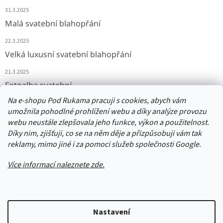
31.3.2025
Malá svatební blahopřání
22.3.2025
Velká luxusní svatební blahopřání
21.3.2025
Fotoalba svatební
Na e-shopu Pod Rukama pracuji s cookies, abych vám
11.3.2025
umožnila pohodlné prohlížení webu a díky analýze provozu
webu neustále zlepšovala jeho funkce, výkon a použitelnost.
Díky nim, zjišťuji, co se na něm děje a přizpůsobuji vám tak
Přijímáme online platby
reklamy, mimo jiné i za pomoci služeb společnosti Google.
Více informací naleznete zde.
Vytvořil Shoptet
Nastavení