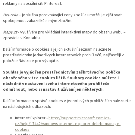
reklamy na sociální síti Pinterest.
Heureka
– je služba porovnávající ceny zboží a umožňuje zjišťovat
spokojenost zákazníků s mým zbožím.
Mapy.cz
- využívám pro vkládání interaktivní mapy do obsahu webu –
zpravidla v Kontaktu.
Další informace o cookies a jejich aktuální seznam naleznete
prostřednictvím jednotlivých internetových prohlížečů, nejčastěji v
položce Nástroje pro vývojáře.
Souhlas je vyjádřen prostřednictvím zaškrtávacího políčka
obsaženého v tzv. cookies liště. Soubory cookies můžete i
následně v nastavení svého internetového prohlížeče
odmítnout, nebo si nastavit užívání jen některých.
Další informace o správě cookies v jednotlivých prohlížečích naleznete
na následujících odkazech:
Internet Explorer -
https://support.microsoft.com/cs-
cz/help/17442/windows-internet-explorer-delete-manage-
cookies