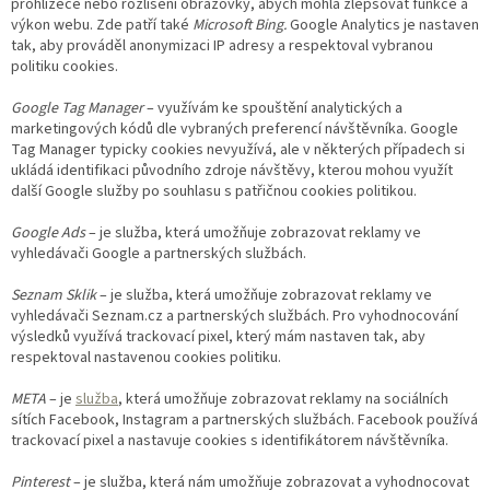
prohlížeče nebo rozlišení obrazovky, abych mohla zlepšovat funkce a
výkon webu. Zde patří také
Microsoft Bing.
Google Analytics je nastaven
tak, aby prováděl anonymizaci IP adresy a respektoval vybranou
politiku cookies.
Google Tag Manager
– využívám ke spouštění analytických a
marketingových kódů dle vybraných preferencí návštěvníka. Google
Tag Manager typicky cookies nevyužívá, ale v některých případech si
ukládá identifikaci původního zdroje návštěvy, kterou mohou využít
další Google služby po souhlasu s patřičnou cookies politikou.
Google Ads
– je služba, která umožňuje zobrazovat reklamy ve
vyhledávači Google a partnerských službách.
Seznam Sklik
– je služba, která umožňuje zobrazovat reklamy ve
vyhledávači Seznam.cz a partnerských službách. Pro vyhodnocování
výsledků využívá trackovací pixel, který mám nastaven tak, aby
respektoval nastavenou cookies politiku.
META
– je
služba
, která umožňuje zobrazovat reklamy na sociálních
sítích Facebook, Instagram a partnerských službách. Facebook používá
trackovací pixel a nastavuje cookies s identifikátorem návštěvníka.
Pinterest
– je služba, která nám umožňuje zobrazovat a vyhodnocovat