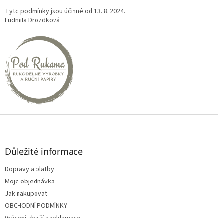
Tyto podmínky jsou účinné od 13. 8. 2024.
Ludmila Drozdková
Z
á
p
a
Důležité informace
t
Dopravy a platby
í
Moje objednávka
Jak nakupovat
OBCHODNÍ PODMÍNKY
Vrácení zboží a reklamace