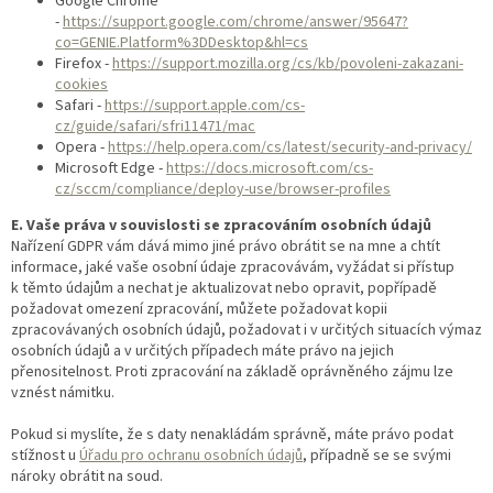
Google Chrome
-
https://support.google.com/chrome/answer/95647?
co=GENIE.Platform%3DDesktop&hl=cs
Firefox -
https://support.mozilla.org/cs/kb/povoleni-zakazani-
cookies
Safari -
https://support.apple.com/cs-
cz/guide/safari/sfri11471/mac
Opera -
https://help.opera.com/cs/latest/security-and-privacy/
Microsoft Edge -
https://docs.microsoft.com/cs-
cz/sccm/compliance/deploy-use/browser-profiles
E. Vaše práva v souvislosti se zpracováním osobních údajů
Nařízení GDPR vám dává mimo jiné právo obrátit se na mne a chtít
informace, jaké vaše osobní údaje zpracovávám, vyžádat si přístup
k těmto údajům a nechat je aktualizovat nebo opravit, popřípadě
požadovat omezení zpracování, můžete požadovat kopii
zpracovávaných osobních údajů, požadovat i v určitých situacích výmaz
osobních údajů a v určitých případech máte právo na jejich
přenositelnost. Proti zpracování na základě oprávněného zájmu lze
vznést námitku.
Pokud si myslíte, že s daty nenakládám správně, máte právo podat
stížnost u
Úřadu pro ochranu osobních údajů
, případně se se svými
nároky obrátit na soud.