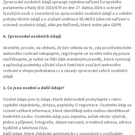
Zpracování osobních údajů upravuje zejména nařízení Evropského
parlamentu a Rady (EU) 2016/679 ze dne 27. dubna 2016 o ochraně
fyzických osob v souvislosti se zpracováním osobních údajů a o volném
pohybu těchto údajů a o zrušení směrnice 95/46/ES (obecné nařízení o
ochraně osobních údajů, dále jen Nařízení), které znáte jako GDPR.
A. Zpracování osobních údajů
Vezměte, prosím, na vědomí, že bez ohledu na to, zda prostřednictvím
webového rozhraní nakupujete, registrujete se na něm nebo jej pouze
navštěvujete, je nutné se řídit dále uvedenými pravidly, která vymezují
a upřesňují podmínky užívání všech funkčních součástí webového
rozhraní e-shopu podrukama.cz a zásady zpracování vašich osobních
údajů.
1. Co jsou osobní a další údaje?
Osobní údaje jsou ty údaje, které dobrovolně poskytujete v rámci
vyplnění objednávky, dotazu, poptávky či registrace. Osobními údaji se
rozumí veškeré informace, které identifikují nebo mohou identifikovat
konkrétní osobu. Osobními údaji jsou zejména, avšak nikoliv výlučně,
jméno a příjmení, fotografie, datum narození, e-mailová adresa, adresa
bydliště a telefonní číslo.
Další údaje, které získávám automaticky v souvislosti s využíváním