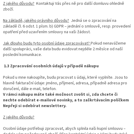
Z jakého důvodu?
Kontaktuji Vás přes ně pro další domluvu ohledně
zboží.
Na základě, jakého právního důvodu?
Jedná se o zpracování na
základě čl. 6 odst. 1 písm. b) GDPR – jednání o smlouvě, resp. provedení
opatření před uzavřením smlouvy na vaši žádost.
Jak dlouho budu tyto osobní údaje zpracovávat?
Pokud nenavážeme
další spolupráci, vaše data budu evidovat nejdéle 2 měsíce od naší
poslední komunikace.
1.3 Zpracování osobních údajů v případě nákupu
Pokud u mne nakoupíte, budu pracovat s údaji, které vyplníte. Jsou to
hlavně fakturační údaje: jméno, příjmení, adresa, případně adresa pro
doručení, dále e-mail, telefon.
V rámci nákupu máte také možnost zvolit si, zda chcete či
nechte odebírat e-mailové novinky, a to zaškrtávacím políčkem
Nepřeji si odebírat newslettery.
Z jakého důvodu?
Osobní údaje potřebuji zpracovat, abych splnila naši kupní smlouvu –