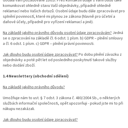
dodala vám požadované zboží. Přes kontaktní údaje s Vámi budu také
komunikovat ohledně stavu Vaší objednávky, případně ohledně
reklamací nebo Vašich dotazů. Osobní údaje budu dále zpracovávat pro
splnění povinností, které mi plynou ze zákona (hlavně pro účetní a
daňové účely, případně pro vyřízení reklamací a jiné).
Na základě jakého právního důvodu osobní údaje zpracovávám?
Jedná
se o zpracování na základě čl. 6 odst. 1 písm. b) GDPR – plnění smlouvy
a čl. 6 odst. 1 písm. c) GDPR – plnění právní povinnosti.
Jak dlouho budu osobní údaje zpracovávat?
Po dobu plnění závazku z
objednávky a poté pět let od posledního poskytnutí takové služby
nebo dodání zboží.
1.4 Newslettery (obchodní sdělení)
Na základě jakého právního důvodu?
Umožňuje nám to ust. § 7 odst. 3 zákona č. 480/2004 Sb., o některých
službách informační společnosti, opět upozorňuji - pokud jste mi to při
nákupu nezakázali.
Jak dlouho budu osobní údaje zpracovávat?