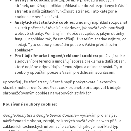
Nezbytné cookies
: jsou zapotřebí k provozu webových
stránek, umožňují například přihlásit se do zabezpečených částí
stránek a další základní funkčnosti stránek. Tato kategorie
cookies se nedá zakázat.
Analytické/statistické cookies
: umožňují například rozpoznat
a zjistit počet návštěvníků a sledovat, jak návštěvníci používají
webové stránky. Pomáhají mi zlepšovat způsob, jakým stránky
fungují, například tak, že umožňují uživatelům snadno najít to, co
hledají. Tyto soubory spouštím pouze s Vaším předchozím
souhlasem.
Profilující/marketingové/reklamní cookies:
používají se ke
sledování preferencí a umožňují zobrazit reklamu a další obsah,
které nejlépe odpovídají vašemu zájmu a online chování. Tyto
soubory spouštím pouze s Vaším předchozím souhlasem.
Upozorňuji, že třetí strany (včetně např. poskytovatelů externích
služeb) mohou rovněž používat cookies anebo přistupovat k údajům
shromažďovaným cookies na webových stránkách.
Používané soubory cookies:
Google Analytics a Google Search Console
– využívám pro analýzu
návštěvnosti e-shopu, zdrojů, ze kterých návštěvníci na web přišli a
základních technických informací o zařízeních jako je například typ