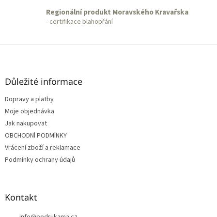
Regionální produkt Moravského Kravařska
- certifikace blahopřání
Z
á
p
a
Důležité informace
t
Dopravy a platby
í
Moje objednávka
Jak nakupovat
OBCHODNÍ PODMÍNKY
Vrácení zboží a reklamace
Podmínky ochrany údajů
Kontakt