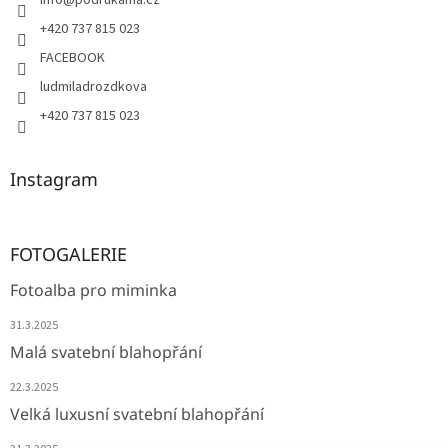
info
@
podrukama.cz
+420 737 815 023
FACEBOOK
ludmiladrozdkova
+420 737 815 023
Instagram
FOTOGALERIE
Fotoalba pro miminka
31.3.2025
Malá svatební blahopřání
22.3.2025
Velká luxusní svatební blahopřání