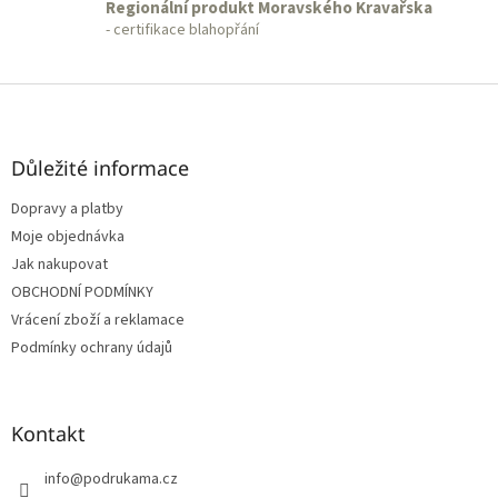
Regionální produkt Moravského Kravařska
- certifikace blahopřání
Z
á
p
a
Důležité informace
t
Dopravy a platby
í
Moje objednávka
Jak nakupovat
OBCHODNÍ PODMÍNKY
Vrácení zboží a reklamace
Podmínky ochrany údajů
Kontakt
info
@
podrukama.cz