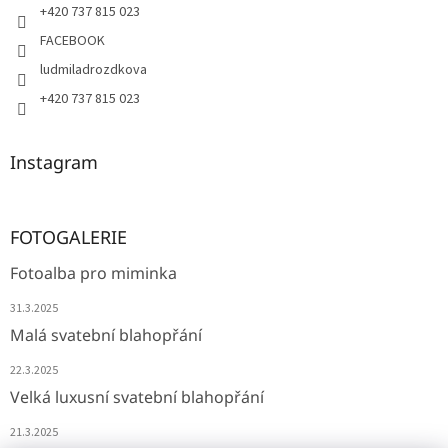
+420 737 815 023
FACEBOOK
ludmiladrozdkova
+420 737 815 023
Instagram
FOTOGALERIE
Fotoalba pro miminka
31.3.2025
Malá svatební blahopřání
22.3.2025
Velká luxusní svatební blahopřání
21.3.2025