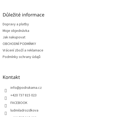
á
p
a
Důležité informace
t
Dopravy a platby
í
Moje objednávka
Jak nakupovat
OBCHODNÍ PODMÍNKY
Vrácení zboží a reklamace
Podmínky ochrany údajů
Kontakt
info
@
podrukama.cz
+420 737 815 023
FACEBOOK
ludmiladrozdkova