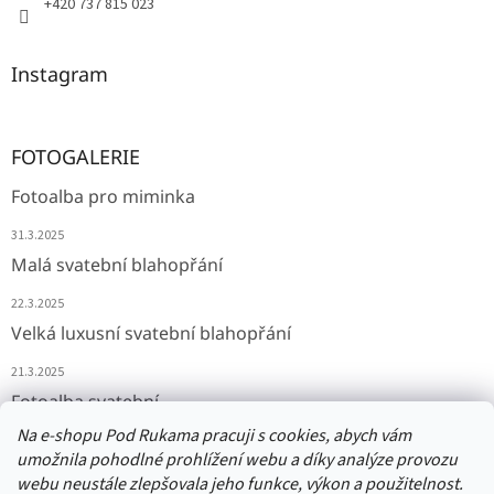
+420 737 815 023
Instagram
FOTOGALERIE
Fotoalba pro miminka
31.3.2025
Malá svatební blahopřání
22.3.2025
Velká luxusní svatební blahopřání
21.3.2025
Fotoalba svatební
Na e-shopu Pod Rukama pracuji s cookies, abych vám
11.3.2025
umožnila pohodlné prohlížení webu a díky analýze provozu
webu neustále zlepšovala jeho funkce, výkon a použitelnost.