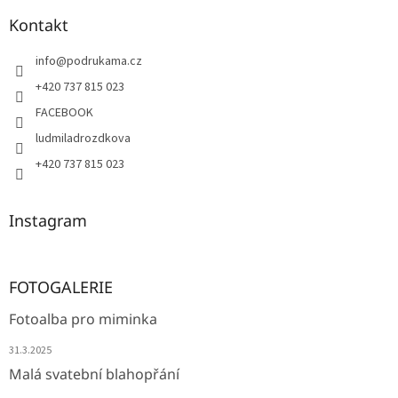
Kontakt
info
@
podrukama.cz
+420 737 815 023
FACEBOOK
ludmiladrozdkova
+420 737 815 023
Instagram
FOTOGALERIE
Fotoalba pro miminka
31.3.2025
Malá svatební blahopřání