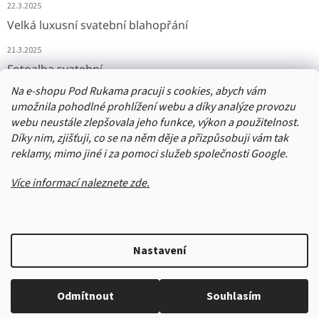
22.3.2025
Velká luxusní svatební blahopřání
21.3.2025
Fotoalba svatební
Na e-shopu Pod Rukama pracuji s cookies, abych vám
11.3.2025
umožnila pohodlné prohlížení webu a díky analýze provozu
webu neustále zlepšovala jeho funkce, výkon a použitelnost.
Díky nim, zjišťuji, co se na něm děje a přizpůsobuji vám tak
Přijímáme online platby
reklamy, mimo jiné i za pomoci služeb společnosti Google.
Více informací naleznete zde.
Vytvořil Shoptet
Nastavení
Upozornění: Balíčky jsou odesílány odpoledne následující den po
objednání. Počítejte tedy, že budou dodány minimálně o den později,
Copyright 2026
PodRukama
. Všechna práva vyhrazena.
Upravit
než jste byli zvyklí. Výrobu a eshop mám nyní na vedlejší činnost. Děkuji
Odmítnout
Souhlasím
nastavení cookies
předem za pochopení a trpělivost!