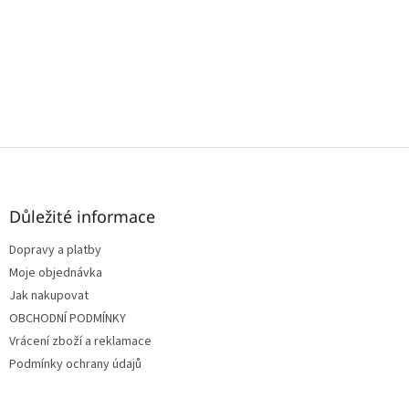
Z
á
p
a
Důležité informace
t
Dopravy a platby
í
Moje objednávka
Jak nakupovat
OBCHODNÍ PODMÍNKY
Vrácení zboží a reklamace
Podmínky ochrany údajů