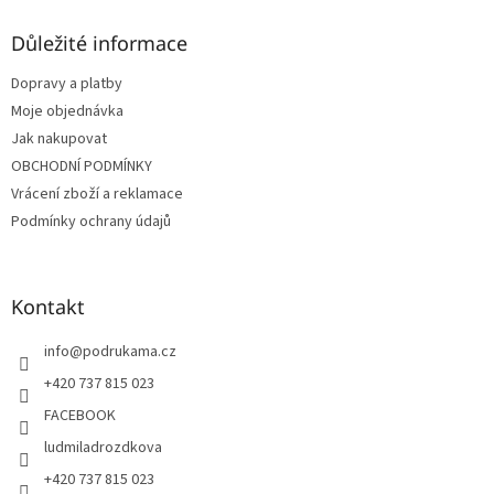
p
a
Důležité informace
t
Dopravy a platby
í
Moje objednávka
Jak nakupovat
OBCHODNÍ PODMÍNKY
Vrácení zboží a reklamace
Podmínky ochrany údajů
Kontakt
info
@
podrukama.cz
+420 737 815 023
FACEBOOK
ludmiladrozdkova
+420 737 815 023