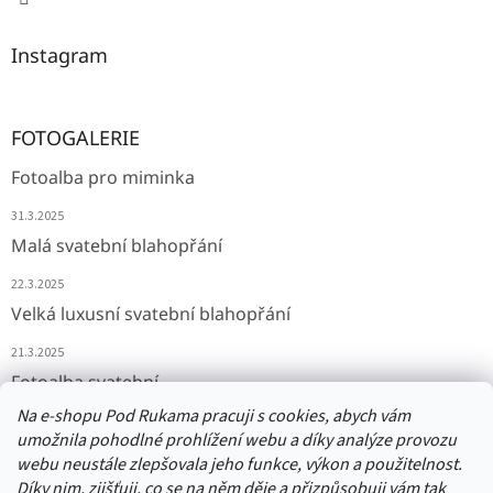
Instagram
FOTOGALERIE
Fotoalba pro miminka
31.3.2025
Malá svatební blahopřání
22.3.2025
Velká luxusní svatební blahopřání
21.3.2025
Fotoalba svatební
Na e-shopu Pod Rukama pracuji s cookies, abych vám
11.3.2025
umožnila pohodlné prohlížení webu a díky analýze provozu
webu neustále zlepšovala jeho funkce, výkon a použitelnost.
Díky nim, zjišťuji, co se na něm děje a přizpůsobuji vám tak