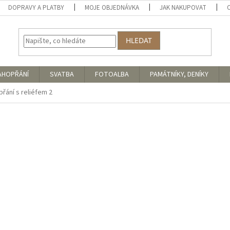
DOPRAVY A PLATBY
MOJE OBJEDNÁVKA
JAK NAKUPOVAT
HLEDAT
AHOPŘÁNÍ
SVATBA
FOTOALBA
PAMÁTNÍKY, DENÍKY
přání s reliéfem 2