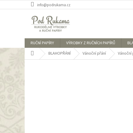
Přejít
info@podrukama.cz
na
obsah
RUČNÍ PAPÍRY
VÝROBKY Z RUČNÍCH PAPÍRŮ
BL
Domů
BLAHOPŘÁNÍ
Vánoční přání
Vánoční 