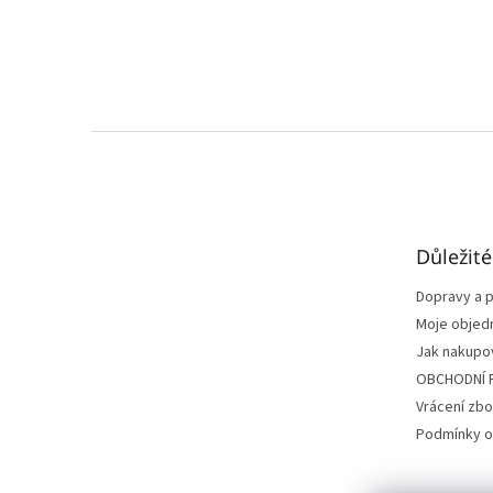
Z
á
p
a
t
Důležit
í
Dopravy a p
Moje objed
Jak nakupo
OBCHODNÍ 
Vrácení zbo
Podmínky o