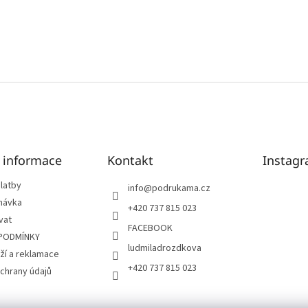
é informace
Kontakt
Instag
latby
info
@
podrukama.cz
návka
+420 737 815 023
vat
FACEBOOK
PODMÍNKY
ludmiladrozdkova
ží a reklamace
+420 737 815 023
chrany údajů