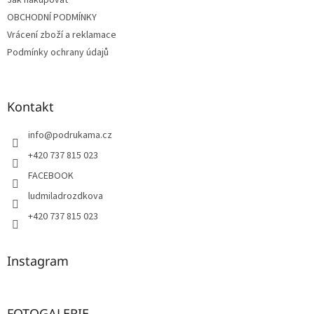
Jak nakupovat
OBCHODNÍ PODMÍNKY
Vrácení zboží a reklamace
Podmínky ochrany údajů
Kontakt
info
@
podrukama.cz
+420 737 815 023
FACEBOOK
ludmiladrozdkova
+420 737 815 023
Instagram
FOTOGALERIE