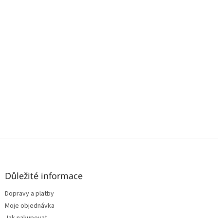
Z
á
p
a
Důležité informace
t
Dopravy a platby
í
Moje objednávka