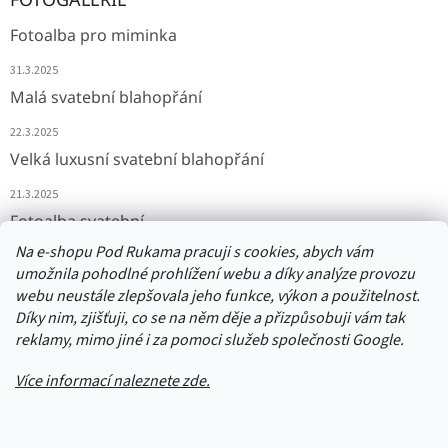
Fotoalba pro miminka
31.3.2025
Malá svatební blahopřání
22.3.2025
Velká luxusní svatební blahopřání
21.3.2025
Fotoalba svatební
Na e-shopu Pod Rukama pracuji s cookies, abych vám
11.3.2025
umožnila pohodlné prohlížení webu a díky analýze provozu
webu neustále zlepšovala jeho funkce, výkon a použitelnost.
Díky nim, zjišťuji, co se na něm děje a přizpůsobuji vám tak
Přijímáme online platby
reklamy, mimo jiné i za pomoci služeb společnosti Google.
Více informací naleznete zde.