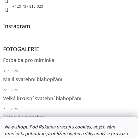
+420 737 815 023
Instagram
FOTOGALERIE
Fotoalba pro miminka
31.3.2025
Malá svatební blahopřání
22.3.2025
Velká luxusní svatební blahopřání
21.3.2025
Fotoalba svatební
Na e-shopu Pod Rukama pracuji s cookies, abych vám
11.3.2025
umožnila pohodlné prohlížení webu a díky analýze provozu