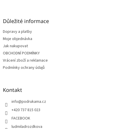
Z
á
p
a
Důležité informace
t
Dopravy a platby
í
Moje objednávka
Jak nakupovat
OBCHODNÍ PODMÍNKY
Vrácení zboží a reklamace
Podmínky ochrany údajů
Kontakt
info
@
podrukama.cz
+420 737 815 023
FACEBOOK
ludmiladrozdkova