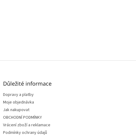
Z
á
p
a
Důležité informace
t
Dopravy a platby
í
Moje objednávka
Jak nakupovat
OBCHODNÍ PODMÍNKY
Vrácení zboží a reklamace
Podmínky ochrany údajů