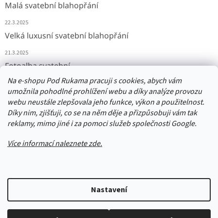
Malá svatební blahopřání
22.3.2025
Velká luxusní svatební blahopřání
21.3.2025
Fotoalba svatební
Na e-shopu Pod Rukama pracuji s cookies, abych vám
11.3.2025
umožnila pohodlné prohlížení webu a díky analýze provozu
webu neustále zlepšovala jeho funkce, výkon a použitelnost.
Díky nim, zjišťuji, co se na něm děje a přizpůsobuji vám tak
Přijímáme online platby
reklamy, mimo jiné i za pomoci služeb společnosti Google.
Více informací naleznete zde.
Vytvořil Shoptet
Nastavení
Upozornění: Balíčky jsou odesílány odpoledne následující den po
objednání. Počítejte tedy, že budou dodány minimálně o den později,
Copyright 2026
PodRukama
. Všechna práva vyhrazena.
Upravit