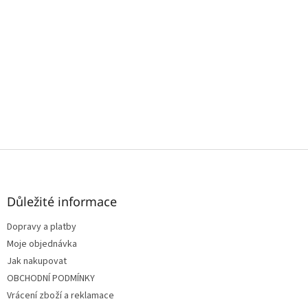
Z
á
p
a
Důležité informace
t
Dopravy a platby
í
Moje objednávka
Jak nakupovat
OBCHODNÍ PODMÍNKY
Vrácení zboží a reklamace