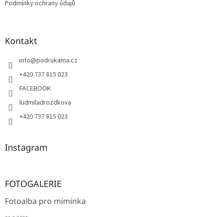
Podmínky ochrany údajů
Kontakt
info
@
podrukama.cz
+420 737 815 023
FACEBOOK
ludmiladrozdkova
+420 737 815 023
Instagram
FOTOGALERIE
Fotoalba pro miminka