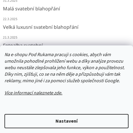
31.3.2025
Malá svatební blahopřání
22.3.2025
Velká luxusní svatební blahopřání
21.3.2025
Fotoalba svatební
Na e-shopu Pod Rukama pracuji s cookies, abych vám
11.3.2025
umožnila pohodlné prohlížení webu a díky analýze provozu
webu neustále zlepšovala jeho funkce, výkon a použitelnost.
Díky nim, zjišťuji, co se na něm děje a přizpůsobuji vám tak
Přijímáme online platby
reklamy, mimo jiné i za pomoci služeb společnosti Google.
Více informací naleznete zde.
Vytvořil Shoptet
Nastavení
Upozornění: Balíčky jsou odesílány odpoledne následující den po