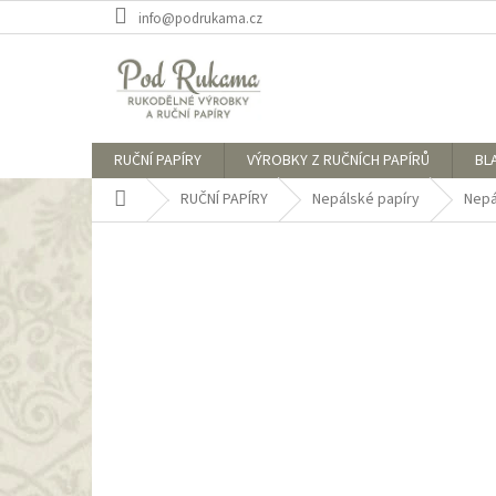
Přejít
info@podrukama.cz
na
obsah
RUČNÍ PAPÍRY
VÝROBKY Z RUČNÍCH PAPÍRŮ
BL
Domů
RUČNÍ PAPÍRY
Nepálské papíry
Nepá