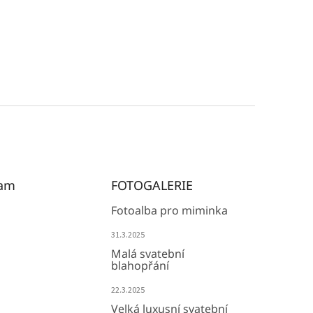
ram
FOTOGALERIE
Fotoalba pro miminka
31.3.2025
Malá svatební
blahopřání
22.3.2025
Velká luxusní svatební