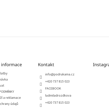
é informace
Kontakt
Instag
latby
info
@
podrukama.cz
návka
+420 737 815 023
vat
FACEBOOK
PODMÍNKY
ludmiladrozdkova
ží a reklamace
+420 737 815 023
chrany údajů