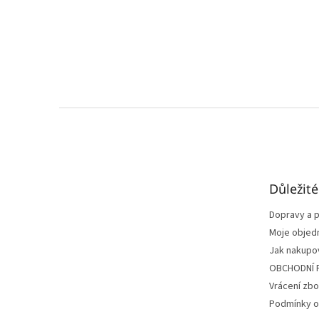
Z
á
p
a
t
Důležit
í
Dopravy a p
Moje objed
Jak nakupo
OBCHODNÍ 
Vrácení zbo
Podmínky o