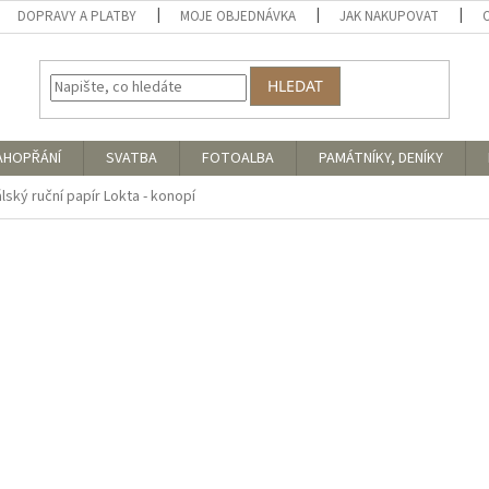
DOPRAVY A PLATBY
MOJE OBJEDNÁVKA
JAK NAKUPOVAT
HLEDAT
AHOPŘÁNÍ
SVATBA
FOTOALBA
PAMÁTNÍKY, DENÍKY
lský ruční papír Lokta - konopí