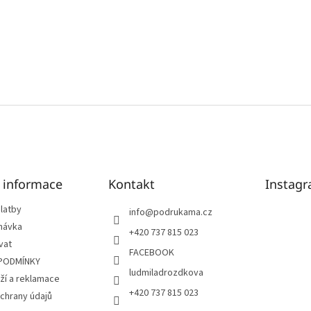
é informace
Kontakt
Instag
latby
info
@
podrukama.cz
návka
+420 737 815 023
vat
FACEBOOK
PODMÍNKY
ludmiladrozdkova
ží a reklamace
+420 737 815 023
chrany údajů