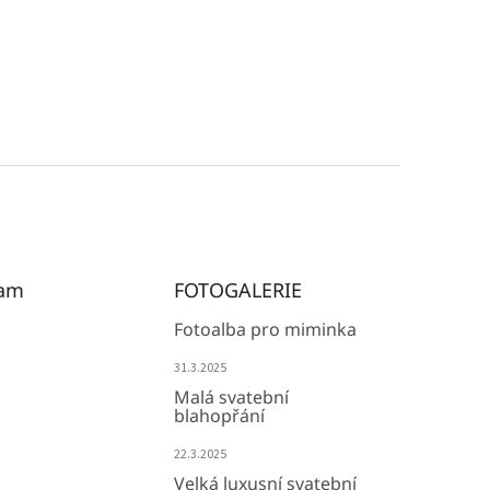
ram
FOTOGALERIE
Fotoalba pro miminka
31.3.2025
Malá svatební
blahopřání
22.3.2025
Velká luxusní svatební