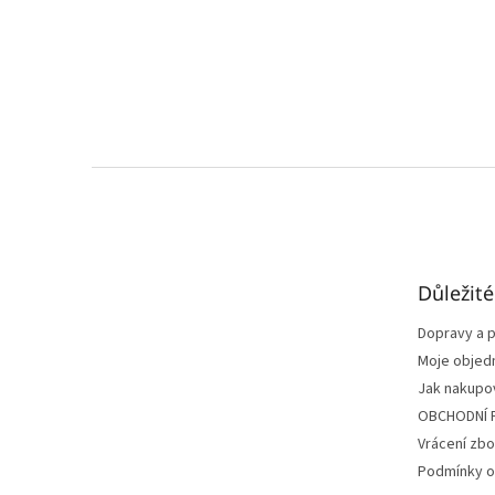
Z
á
p
a
t
Důležit
í
Dopravy a p
Moje objed
Jak nakupo
OBCHODNÍ 
Vrácení zbo
Podmínky o