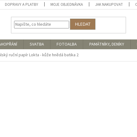
DOPRAVY A PLATBY
MOJE OBJEDNÁVKA
JAK NAKUPOVAT
HLEDAT
AHOPŘÁNÍ
SVATBA
FOTOALBA
PAMÁTNÍKY, DENÍKY
lský ruční papír Lokta - kůže hnědá batika 2