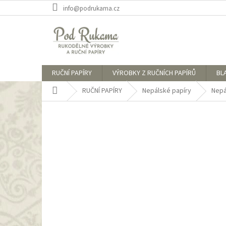
Přejít
info@podrukama.cz
na
obsah
RUČNÍ PAPÍRY
VÝROBKY Z RUČNÍCH PAPÍRŮ
BL
Domů
RUČNÍ PAPÍRY
Nepálské papíry
Nepá