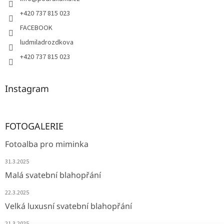
+420 737 815 023
FACEBOOK
ludmiladrozdkova
+420 737 815 023
Instagram
FOTOGALERIE
Fotoalba pro miminka
31.3.2025
Malá svatební blahopřání
22.3.2025
Velká luxusní svatební blahopřání
21.3.2025