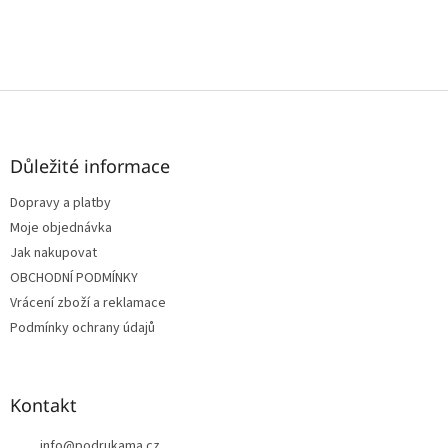
Z
á
p
a
Důležité informace
t
Dopravy a platby
í
Moje objednávka
Jak nakupovat
OBCHODNÍ PODMÍNKY
Vrácení zboží a reklamace
Podmínky ochrany údajů
Kontakt
info
@
podrukama.cz