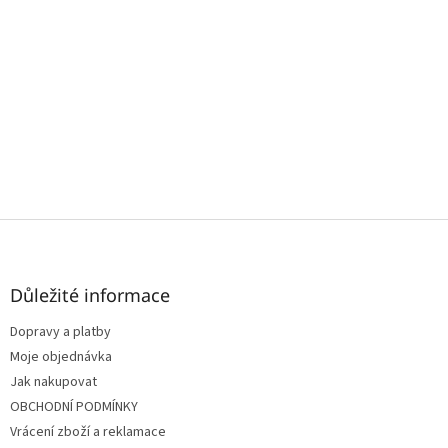
Z
á
p
a
Důležité informace
t
Dopravy a platby
í
Moje objednávka
Jak nakupovat
OBCHODNÍ PODMÍNKY
Vrácení zboží a reklamace