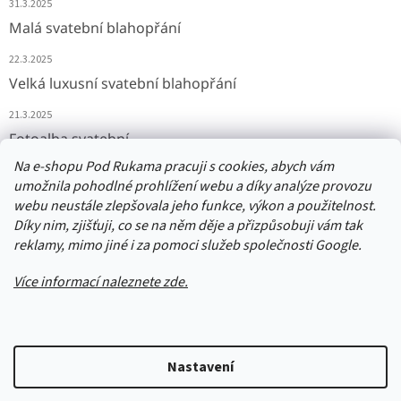
31.3.2025
Malá svatební blahopřání
22.3.2025
Velká luxusní svatební blahopřání
21.3.2025
Fotoalba svatební
Na e-shopu Pod Rukama pracuji s cookies, abych vám
11.3.2025
umožnila pohodlné prohlížení webu a díky analýze provozu
webu neustále zlepšovala jeho funkce, výkon a použitelnost.
Díky nim, zjišťuji, co se na něm děje a přizpůsobuji vám tak
Přijímáme online platby
reklamy, mimo jiné i za pomoci služeb společnosti Google.
Více informací naleznete zde.
Vytvořil Shoptet
Nastavení
Upozornění: Balíčky jsou odesílány odpoledne následující den po