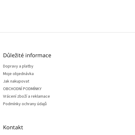
Z
á
p
a
Důležité informace
t
Dopravy a platby
í
Moje objednávka
Jak nakupovat
OBCHODNÍ PODMÍNKY
Vrácení zboží a reklamace
Podmínky ochrany údajů
Kontakt