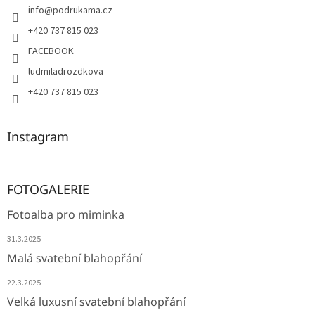
info
@
podrukama.cz
+420 737 815 023
FACEBOOK
ludmiladrozdkova
+420 737 815 023
Instagram
FOTOGALERIE
Fotoalba pro miminka
31.3.2025
Malá svatební blahopřání
22.3.2025
Velká luxusní svatební blahopřání