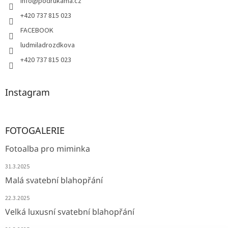
info
@
podrukama.cz
+420 737 815 023
FACEBOOK
ludmiladrozdkova
+420 737 815 023
Instagram
FOTOGALERIE
Fotoalba pro miminka
31.3.2025
Malá svatební blahopřání
22.3.2025
Velká luxusní svatební blahopřání