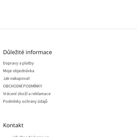
Z
á
p
a
Důležité informace
t
Dopravy a platby
í
Moje objednávka
Jak nakupovat
OBCHODNÍ PODMÍNKY
Vrácení zboží a reklamace
Podmínky ochrany údajů
Kontakt