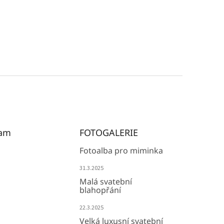
ram
FOTOGALERIE
Fotoalba pro miminka
31.3.2025
Malá svatební
blahopřání
22.3.2025
Velká luxusní svatební