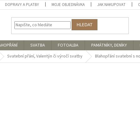
DOPRAVY A PLATBY
MOJE OBJEDNÁVKA
JAK NAKUPOVAT
HLEDAT
AHOPŘÁNÍ
SVATBA
FOTOALBA
PAMÁTNÍKY, DENÍKY
Svatební přání, Valentýn či výročí svatby
Blahopřání svatební s 