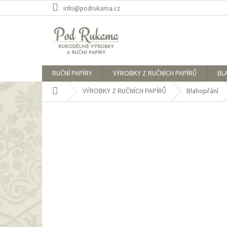
Přejít
info@podrukama.cz
na
obsah
RUČNÍ PAPÍRY
VÝROBKY Z RUČNÍCH PAPÍRŮ
BL
Domů
VÝROBKY Z RUČNÍCH PAPÍRŮ
Blahopřání