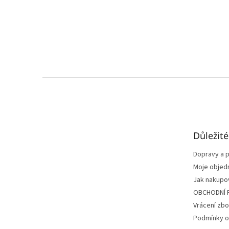
Z
á
p
a
t
Důležit
í
Dopravy a p
Moje objed
Jak nakupo
OBCHODNÍ 
Vrácení zbo
Podmínky o