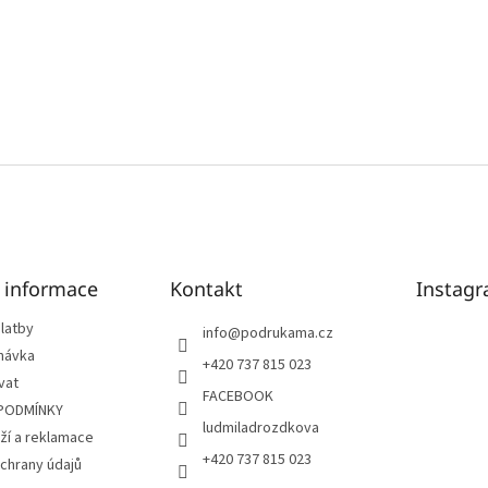
é informace
Kontakt
Instag
latby
info
@
podrukama.cz
návka
+420 737 815 023
vat
FACEBOOK
PODMÍNKY
ludmiladrozdkova
ží a reklamace
+420 737 815 023
chrany údajů