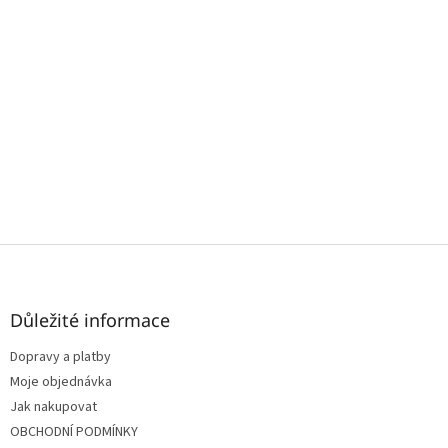
Z
á
p
a
Důležité informace
t
Dopravy a platby
í
Moje objednávka
Jak nakupovat
OBCHODNÍ PODMÍNKY