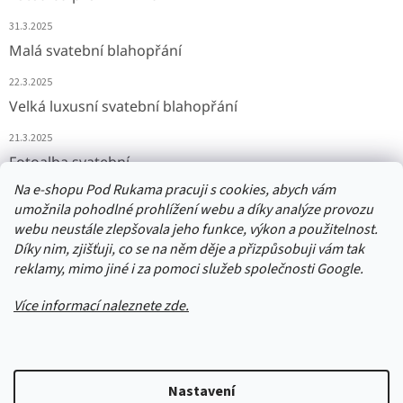
31.3.2025
Malá svatební blahopřání
22.3.2025
Velká luxusní svatební blahopřání
21.3.2025
Fotoalba svatební
Na e-shopu Pod Rukama pracuji s cookies, abych vám
11.3.2025
umožnila pohodlné prohlížení webu a díky analýze provozu
webu neustále zlepšovala jeho funkce, výkon a použitelnost.
Díky nim, zjišťuji, co se na něm děje a přizpůsobuji vám tak
Přijímáme online platby
reklamy, mimo jiné i za pomoci služeb společnosti Google.
Více informací naleznete zde.
Vytvořil Shoptet
Nastavení