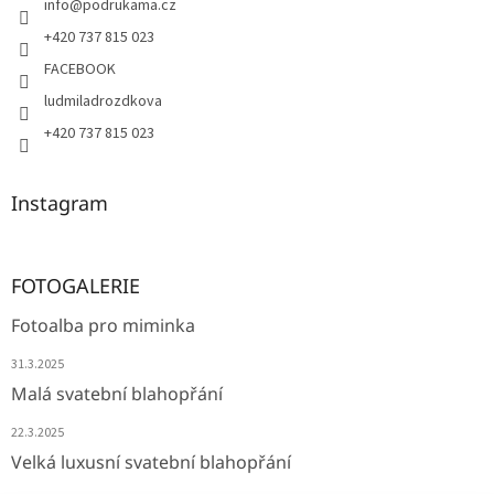
info
@
podrukama.cz
+420 737 815 023
FACEBOOK
ludmiladrozdkova
+420 737 815 023
Instagram
FOTOGALERIE
Fotoalba pro miminka
31.3.2025
Malá svatební blahopřání
22.3.2025
Velká luxusní svatební blahopřání