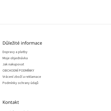
Z
á
p
a
Důležité informace
t
Dopravy a platby
í
Moje objednávka
Jak nakupovat
OBCHODNÍ PODMÍNKY
Vrácení zboží a reklamace
Podmínky ochrany údajů
Kontakt