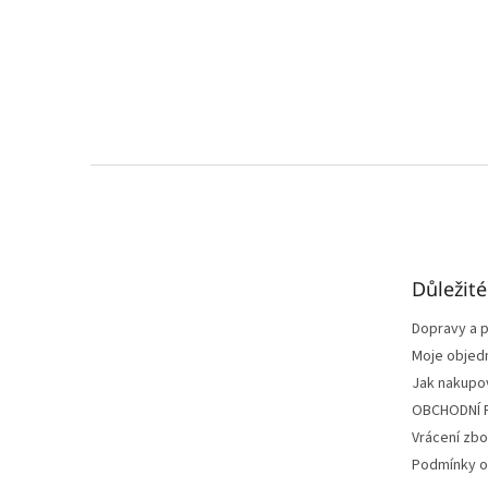
Z
á
p
a
t
Důležit
í
Dopravy a p
Moje objed
Jak nakupo
OBCHODNÍ 
Vrácení zbo
Podmínky o