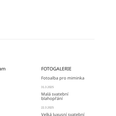
ram
FOTOGALERIE
Fotoalba pro miminka
31.3.2025
Malá svatební
blahopřání
22.3.2025
Velká luxusní svatební