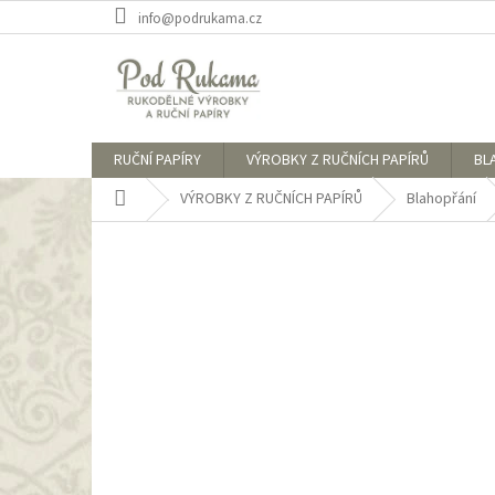
Přejít
info@podrukama.cz
na
obsah
RUČNÍ PAPÍRY
VÝROBKY Z RUČNÍCH PAPÍRŮ
BL
Domů
VÝROBKY Z RUČNÍCH PAPÍRŮ
Blahopřání