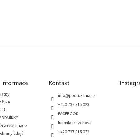
é informace
Kontakt
Instag
latby
info
@
podrukama.cz
návka
+420 737 815 023
vat
FACEBOOK
PODMÍNKY
ludmiladrozdkova
ží a reklamace
+420 737 815 023
chrany údajů