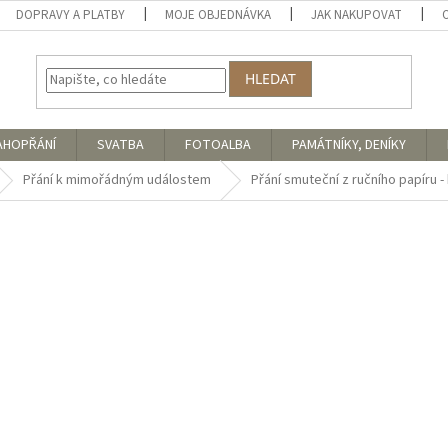
DOPRAVY A PLATBY
MOJE OBJEDNÁVKA
JAK NAKUPOVAT
HLEDAT
AHOPŘÁNÍ
SVATBA
FOTOALBA
PAMÁTNÍKY, DENÍKY
Přání k mimořádným událostem
Přání smuteční z ručního papíru - 