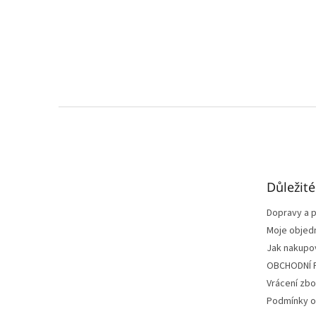
Z
á
p
a
t
Důležit
í
Dopravy a p
Moje objed
Jak nakupo
OBCHODNÍ 
Vrácení zbo
Podmínky o