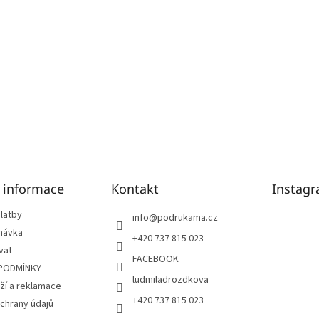
é informace
Kontakt
Instag
latby
info
@
podrukama.cz
návka
+420 737 815 023
vat
FACEBOOK
PODMÍNKY
ludmiladrozdkova
ží a reklamace
+420 737 815 023
chrany údajů