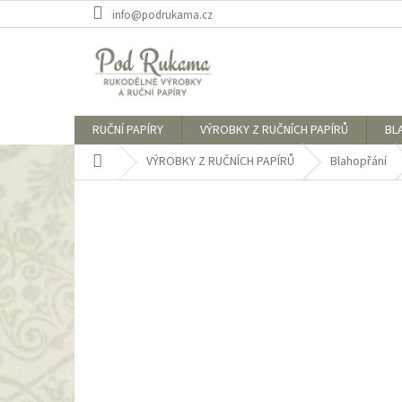
Přejít
info@podrukama.cz
na
obsah
RUČNÍ PAPÍRY
VÝROBKY Z RUČNÍCH PAPÍRŮ
BL
Domů
VÝROBKY Z RUČNÍCH PAPÍRŮ
Blahopřání