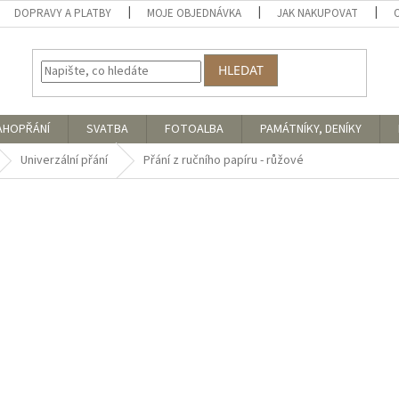
DOPRAVY A PLATBY
MOJE OBJEDNÁVKA
JAK NAKUPOVAT
HLEDAT
AHOPŘÁNÍ
SVATBA
FOTOALBA
PAMÁTNÍKY, DENÍKY
Univerzální přání
Přání z ručního papíru - růžové