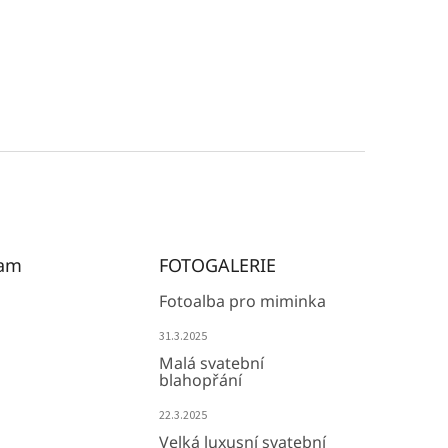
ram
FOTOGALERIE
Fotoalba pro miminka
31.3.2025
Malá svatební
blahopřání
22.3.2025
Velká luxusní svatební