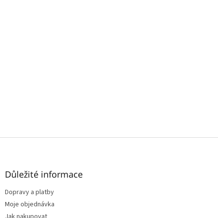
Z
á
p
a
Důležité informace
t
Dopravy a platby
í
Moje objednávka
Jak nakupovat