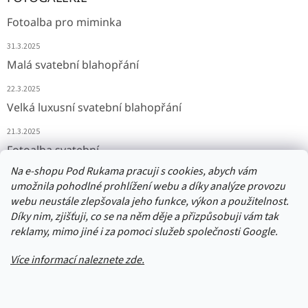
Fotoalba pro miminka
31.3.2025
Malá svatební blahopřání
22.3.2025
Velká luxusní svatební blahopřání
21.3.2025
Fotoalba svatební
Na e-shopu Pod Rukama pracuji s cookies, abych vám
11.3.2025
umožnila pohodlné prohlížení webu a díky analýze provozu
webu neustále zlepšovala jeho funkce, výkon a použitelnost.
Díky nim, zjišťuji, co se na něm děje a přizpůsobuji vám tak
Přijímáme online platby
reklamy, mimo jiné i za pomoci služeb společnosti Google.
Více informací naleznete zde.