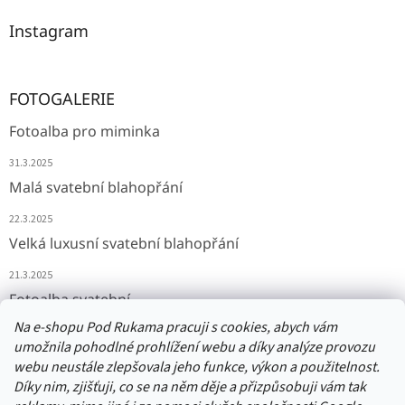
Instagram
FOTOGALERIE
Fotoalba pro miminka
31.3.2025
Malá svatební blahopřání
22.3.2025
Velká luxusní svatební blahopřání
21.3.2025
Fotoalba svatební
Na e-shopu Pod Rukama pracuji s cookies, abych vám
11.3.2025
umožnila pohodlné prohlížení webu a díky analýze provozu
webu neustále zlepšovala jeho funkce, výkon a použitelnost.
Díky nim, zjišťuji, co se na něm děje a přizpůsobuji vám tak
Přijímáme online platby