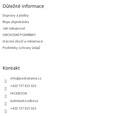
p
a
Důležité informace
t
Dopravy a platby
í
Moje objednávka
Jak nakupovat
OBCHODNÍ PODMÍNKY
Vrácení zboží a reklamace
Podmínky ochrany údajů
Kontakt
info
@
podrukama.cz
+420 737 815 023
FACEBOOK
ludmiladrozdkova
+420 737 815 023