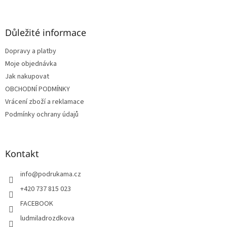
á
p
a
Důležité informace
t
Dopravy a platby
í
Moje objednávka
Jak nakupovat
OBCHODNÍ PODMÍNKY
Vrácení zboží a reklamace
Podmínky ochrany údajů
Kontakt
info
@
podrukama.cz
+420 737 815 023
FACEBOOK
ludmiladrozdkova