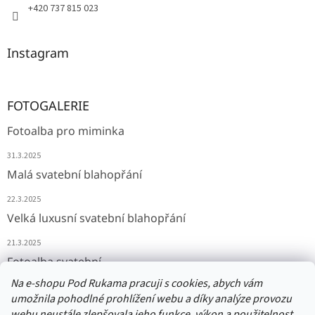
+420 737 815 023
Instagram
FOTOGALERIE
Fotoalba pro miminka
31.3.2025
Malá svatební blahopřání
22.3.2025
Velká luxusní svatební blahopřání
21.3.2025
Fotoalba svatební
Na e-shopu Pod Rukama pracuji s cookies, abych vám
11.3.2025
umožnila pohodlné prohlížení webu a díky analýze provozu
webu neustále zlepšovala jeho funkce, výkon a použitelnost.