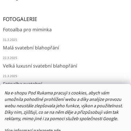
FOTOGALERIE
Fotoalba pro miminka
31.3.2025
Malá svatební blahopřání
22.3.2025
Velká luxusní svatební blahopřání
21.3.2025
Fotoalba svatební
Na e-shopu Pod Rukama pracuji s cookies, abych vám
11.3.2025
umožnila pohodlné prohlížení webu a díky analýze provozu
webu neustále zlepšovala jeho funkce, výkon a použitelnost.
Díky nim, zjišťuji, co se na něm děje a přizpůsobuji vám tak
Přijímáme online platby
reklamy, mimo jiné i za pomoci služeb společnosti Google.
Více informací naleznete zde.