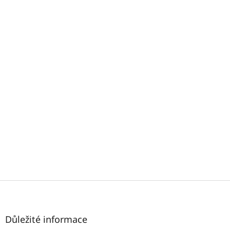
Z
á
p
a
Důležité informace