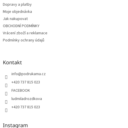
t
Dopravy a platby
í
Moje objednávka
Jak nakupovat
OBCHODNÍ PODMÍNKY
Vrácení zboží a reklamace
Podmínky ochrany údajů
Kontakt
info
@
podrukama.cz
+420 737 815 023
FACEBOOK
ludmiladrozdkova
+420 737 815 023
Instagram