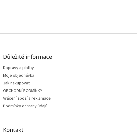
Z
á
p
a
Důležité informace
t
Dopravy a platby
í
Moje objednávka
Jak nakupovat
OBCHODNÍ PODMÍNKY
Vrácení zboží a reklamace
Podmínky ochrany údajů
Kontakt