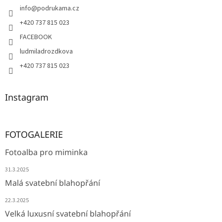
info
@
podrukama.cz
+420 737 815 023
FACEBOOK
ludmiladrozdkova
+420 737 815 023
Instagram
FOTOGALERIE
Fotoalba pro miminka
31.3.2025
Malá svatební blahopřání
22.3.2025
Velká luxusní svatební blahopřání