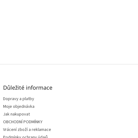
Z
á
p
a
Důležité informace
t
Dopravy a platby
í
Moje objednávka
Jak nakupovat
OBCHODNÍ PODMÍNKY
Vrácení zboží a reklamace
Podmínky ochrany údajů