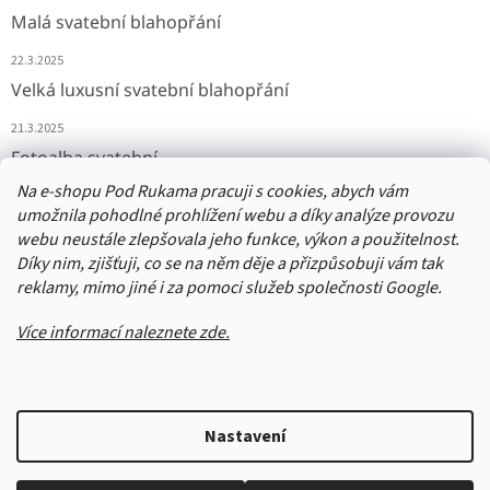
Malá svatební blahopřání
22.3.2025
Velká luxusní svatební blahopřání
21.3.2025
Fotoalba svatební
Na e-shopu Pod Rukama pracuji s cookies, abych vám
11.3.2025
umožnila pohodlné prohlížení webu a díky analýze provozu
webu neustále zlepšovala jeho funkce, výkon a použitelnost.
Díky nim, zjišťuji, co se na něm děje a přizpůsobuji vám tak
Přijímáme online platby
reklamy, mimo jiné i za pomoci služeb společnosti Google.
Více informací naleznete zde.
Vytvořil Shoptet
Nastavení
Upozornění: Balíčky jsou odesílány odpoledne následující den po
objednání. Počítejte tedy, že budou dodány minimálně o den později,
Copyright 2026
PodRukama
. Všechna práva vyhrazena.
Upravit