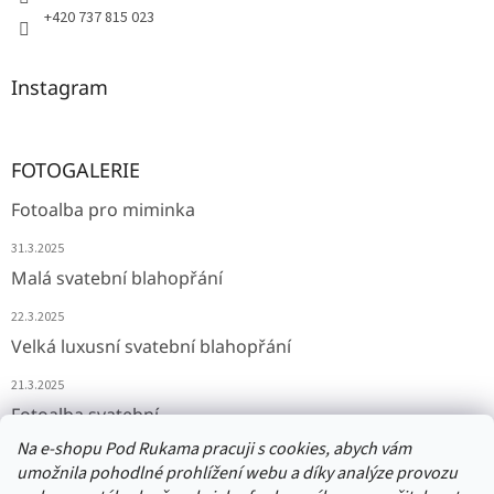
+420 737 815 023
Instagram
FOTOGALERIE
Fotoalba pro miminka
31.3.2025
Malá svatební blahopřání
22.3.2025
Velká luxusní svatební blahopřání
21.3.2025
Fotoalba svatební
Na e-shopu Pod Rukama pracuji s cookies, abych vám
11.3.2025
umožnila pohodlné prohlížení webu a díky analýze provozu