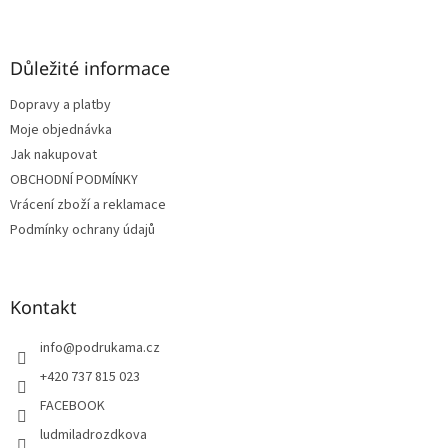
Z
á
p
a
Důležité informace
t
Dopravy a platby
í
Moje objednávka
Jak nakupovat
OBCHODNÍ PODMÍNKY
Vrácení zboží a reklamace
Podmínky ochrany údajů
Kontakt
info
@
podrukama.cz
+420 737 815 023
FACEBOOK
ludmiladrozdkova