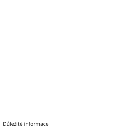
Z
á
p
a
Důležité informace