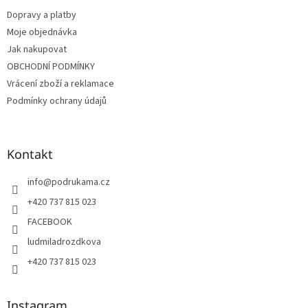
t
Dopravy a platby
í
Moje objednávka
Jak nakupovat
OBCHODNÍ PODMÍNKY
Vrácení zboží a reklamace
Podmínky ochrany údajů
Kontakt
info
@
podrukama.cz
+420 737 815 023
FACEBOOK
ludmiladrozdkova
+420 737 815 023
Instagram