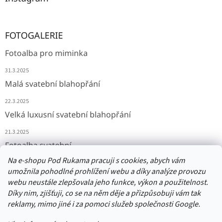
FOTOGALERIE
Fotoalba pro miminka
31.3.2025
Malá svatební blahopřání
22.3.2025
Velká luxusní svatební blahopřání
21.3.2025
Fotoalba svatební
Na e-shopu Pod Rukama pracuji s cookies, abych vám
11.3.2025
umožnila pohodlné prohlížení webu a díky analýze provozu
webu neustále zlepšovala jeho funkce, výkon a použitelnost.
Díky nim, zjišťuji, co se na něm děje a přizpůsobuji vám tak
Přijímáme online platby
reklamy, mimo jiné i za pomoci služeb společnosti Google.