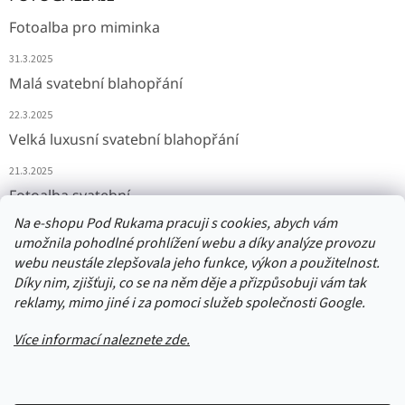
Fotoalba pro miminka
31.3.2025
Malá svatební blahopřání
22.3.2025
Velká luxusní svatební blahopřání
21.3.2025
Fotoalba svatební
Na e-shopu Pod Rukama pracuji s cookies, abych vám
11.3.2025
umožnila pohodlné prohlížení webu a díky analýze provozu
webu neustále zlepšovala jeho funkce, výkon a použitelnost.
Díky nim, zjišťuji, co se na něm děje a přizpůsobuji vám tak
Přijímáme online platby
reklamy, mimo jiné i za pomoci služeb společnosti Google.
Více informací naleznete zde.