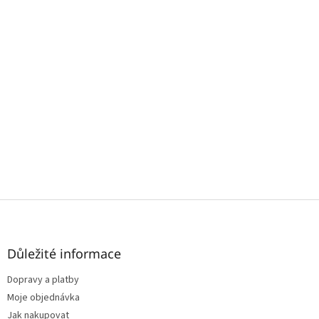
Z
á
p
a
Důležité informace
t
Dopravy a platby
í
Moje objednávka
Jak nakupovat