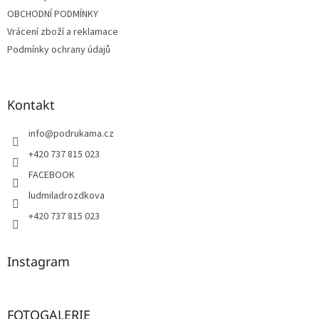
OBCHODNÍ PODMÍNKY
Vrácení zboží a reklamace
Podmínky ochrany údajů
Kontakt
info
@
podrukama.cz
+420 737 815 023
FACEBOOK
ludmiladrozdkova
+420 737 815 023
Instagram
FOTOGALERIE