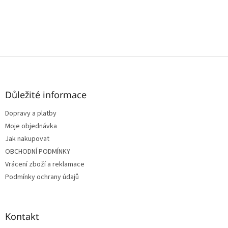
Z
á
p
a
Důležité informace
t
Dopravy a platby
í
Moje objednávka
Jak nakupovat
OBCHODNÍ PODMÍNKY
Vrácení zboží a reklamace
Podmínky ochrany údajů
Kontakt