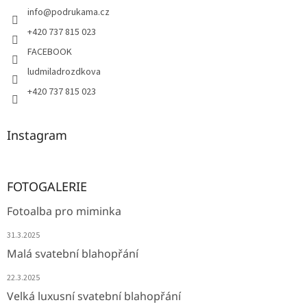
info
@
podrukama.cz
+420 737 815 023
FACEBOOK
ludmiladrozdkova
+420 737 815 023
Instagram
FOTOGALERIE
Fotoalba pro miminka
31.3.2025
Malá svatební blahopřání
22.3.2025
Velká luxusní svatební blahopřání