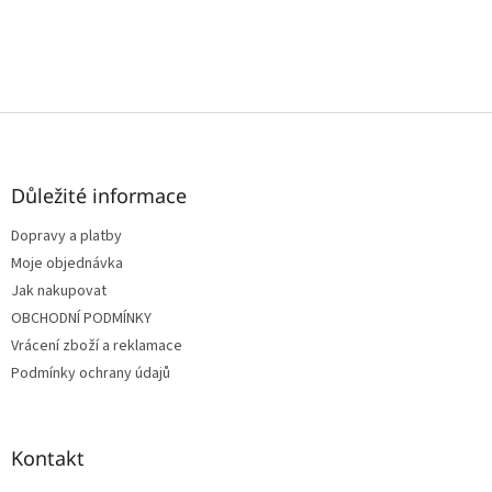
Z
á
p
a
Důležité informace
t
Dopravy a platby
í
Moje objednávka
Jak nakupovat
OBCHODNÍ PODMÍNKY
Vrácení zboží a reklamace
Podmínky ochrany údajů
Kontakt