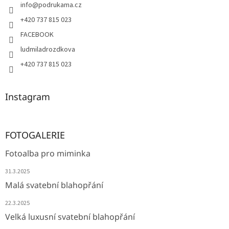
info
@
podrukama.cz
+420 737 815 023
FACEBOOK
ludmiladrozdkova
+420 737 815 023
Instagram
FOTOGALERIE
Fotoalba pro miminka
31.3.2025
Malá svatební blahopřání
22.3.2025
Velká luxusní svatební blahopřání