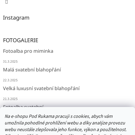
Instagram
FOTOGALERIE
Fotoalba pro miminka
31.3.2025
Malá svatební blahopřání
22.3.2025
Velká luxusní svatební blahopřání
21.3.2025
Fotoalba svatební
Na e-shopu Pod Rukama pracuji s cookies, abych vám
11.3.2025
umožnila pohodlné prohlížení webu a díky analýze provozu
webu neustále zlepšovala jeho funkce, výkon a použitelnost.