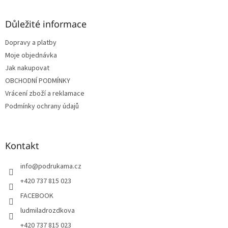
á
p
a
Důležité informace
t
Dopravy a platby
í
Moje objednávka
Jak nakupovat
OBCHODNÍ PODMÍNKY
Vrácení zboží a reklamace
Podmínky ochrany údajů
Kontakt
info
@
podrukama.cz
+420 737 815 023
FACEBOOK
ludmiladrozdkova
+420 737 815 023