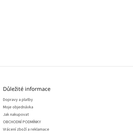
Z
á
p
a
Důležité informace
t
Dopravy a platby
í
Moje objednávka
Jak nakupovat
OBCHODNÍ PODMÍNKY
Vrácení zboží a reklamace