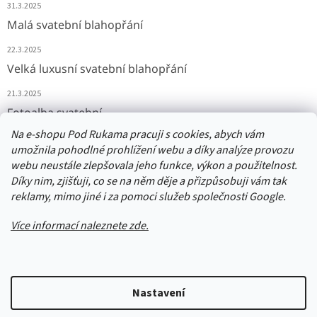
31.3.2025
Malá svatební blahopřání
22.3.2025
Velká luxusní svatební blahopřání
21.3.2025
Fotoalba svatební
Na e-shopu Pod Rukama pracuji s cookies, abych vám
11.3.2025
umožnila pohodlné prohlížení webu a díky analýze provozu
webu neustále zlepšovala jeho funkce, výkon a použitelnost.
Díky nim, zjišťuji, co se na něm děje a přizpůsobuji vám tak
Přijímáme online platby
reklamy, mimo jiné i za pomoci služeb společnosti Google.
Více informací naleznete zde.
Vytvořil Shoptet
Nastavení
Upozornění: Balíčky jsou odesílány odpoledne následující den po